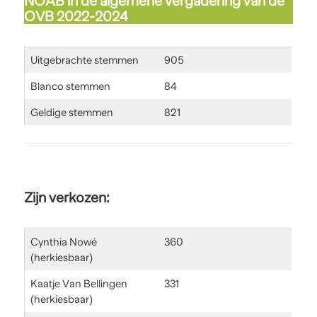
NOAB in de algemene vergadering van de
OVB 2022-2024
Uitgebrachte stemmen
905
Blanco stemmen
84
Geldige stemmen
821
Zijn verkozen
:
Cynthia Nowé
360
(herkiesbaar)
Kaatje Van Bellingen
331
(herkiesbaar)